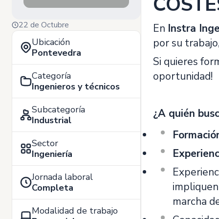
COSTE
22 de Octubre
En
Instra Ing
Ubicación
por su trabajo
Pontevedra
Si quieres for
oportunidad!
Categoría
Ingenieros y técnicos
Subcategoría
¿A quién bus
Industrial
Formació
Sector
Experienc
Ingeniería
Experienc
Jornada laboral
impliquen
Completa
marcha de
Modalidad de trabajo