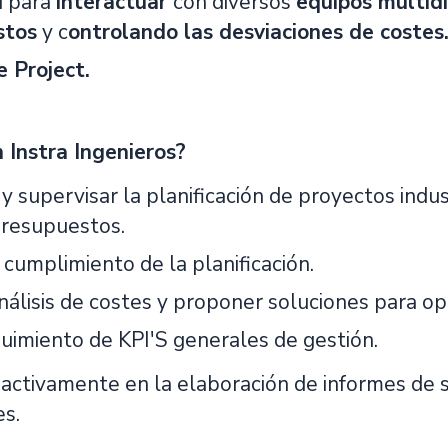
d para
interactuar
con diversos
equipos multidi
stos
y c
ontrolando las desviaciones de costes
 Project.
 Instra Ingenieros?
 y supervisar la planificación de proyectos ind
presupuestos.
 cumplimiento de la planificación.
nálisis de costes y proponer soluciones para op
uimiento de KPI'S generales de gestión.
r activamente en la elaboración de informes de
es.