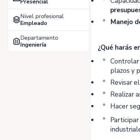
Capacida
Presencial
presupue
Nivel profesional
Manejo de
Empleado
Departamento
Ingeniería
¿Qué harás en
Controlar
plazos y 
Revisar el
Realizar a
Hacer seg
Participa
industrial